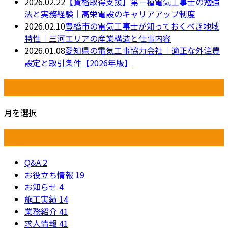
2026.02.22
【資格取得支援】第一種電気工事士の勉強
法と実務経験｜髙栄電設のキャリアアップ制度
2026.02.10
豊橋市の電気工事士が知っておくべき地域
特性｜三河エリアの産業構造と仕事内容
2026.01.08
愛知県の電気工事協力会社｜適正な外注費
設定と取引条件【2026年版】
月別アーカイブ
月を選択
カテゴリー
Q&A
2
お役立ち情報
19
お知らせ
4
施工実績
14
業務紹介
41
求人情報
41