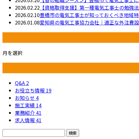
2026.02.22
【資格取得支援】第一種電気工事士の勉強法
2026.02.10
豊橋市の電気工事士が知っておくべき地域特
2026.01.08
愛知県の電気工事協力会社｜適正な外注費設定
月別アーカイブ
月を選択
カテゴリー
Q&A
2
お役立ち情報
19
お知らせ
4
施工実績
14
業務紹介
41
求人情報
41