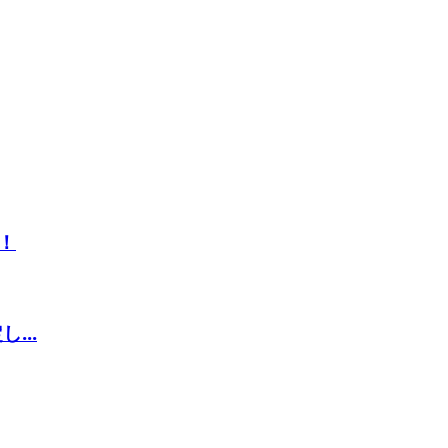
！
...