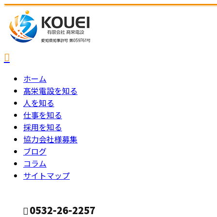
ホーム
髙栄電設を知る
人を知る
仕事を知る
採用を知る
協力会社様募集
ブログ
コラム
サイトマップ
0532-26-2257