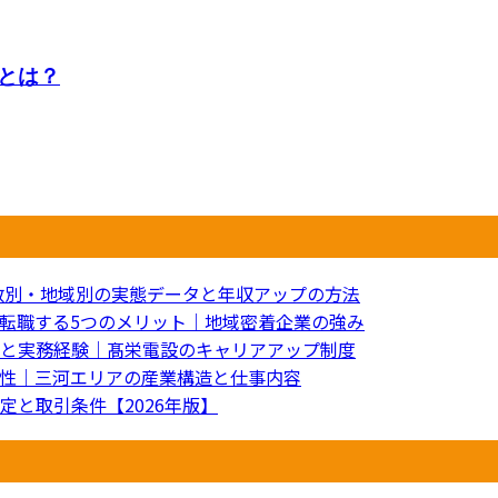
とは？
年数別・地域別の実態データと年収アップの方法
転職する5つのメリット｜地域密着企業の強み
と実務経験｜髙栄電設のキャリアアップ制度
性｜三河エリアの産業構造と仕事内容
と取引条件【2026年版】