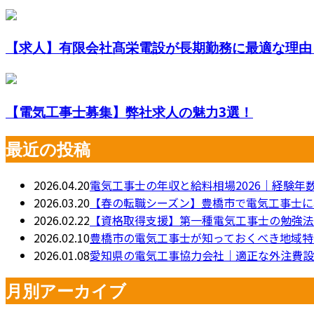
【求人】有限会社髙栄電設が長期勤務に最適な理由
【電気工事士募集】弊社求人の魅力3選！
最近の投稿
2026.04.20
電気工事士の年収と給料相場2026｜経験
2026.03.20
【春の転職シーズン】豊橋市で電気工事士に
2026.02.22
【資格取得支援】第一種電気工事士の勉強法
2026.02.10
豊橋市の電気工事士が知っておくべき地域特
2026.01.08
愛知県の電気工事協力会社｜適正な外注費設定
月別アーカイブ